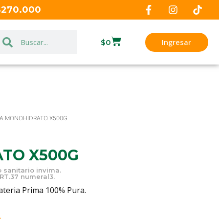
 $270.000
Ingresar
$
0
NA MONOHIDRATO X500G
TO X500G
 sanitario invima.
ART.37 numeral3.
teria Prima 100% Pura.