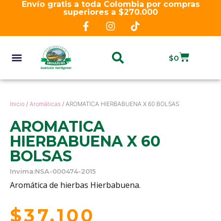
Envío gratis a toda Colombia por compras
superiores a $270.000
$
0
Inicio
/
Aromáticas
/ AROMATICA HIERBABUENA X 60 BOLSAS
AROMATICA
HIERBABUENA X 60
BOLSAS
Invima:NSA-000474-2015
Aromática de hierbas Hierbabuena.
$
37.100